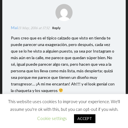
Mai
13 May, 2016 at 17:32
Reply
Pues creo que es el típico calzado que visto en tienda te
puede parecer una exageración, pero después, cada vez
que se lo he visto a alguien puesto, ya sea por Instagram o
más aún en la calle, me parece que quedan súper bien. No
sé, igual puede parecer algo raro, pero hacen que vea a la
persona que los lleva como más lista, más despierta; quizá
sea porque me parece que tienen un diseño muy
transgresor… ¡A mí me encantan! Ah!!! y el look genial con
la chaqueta y los vaqueros
Besitos, Mai ***
MAIKSHINE
***
This website uses cookies to improve your experience. We'll
assume you're ok with this, but you can opt-out if you wish.
Cookie settings
ACCEPT
Tu dirección de correo electrónico no será publicada.
Los