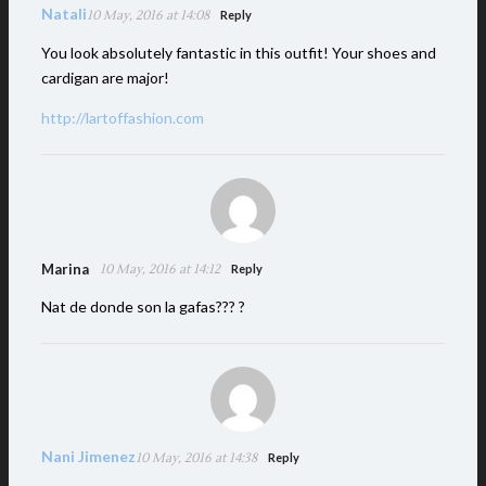
Natali
10 May, 2016 at 14:08
Reply
You look absolutely fantastic in this outfit! Your shoes and
cardigan are major!
http://lartoffashion.com
Marina
10 May, 2016 at 14:12
Reply
Nat de donde son la gafas??? ?
Nani Jimenez
10 May, 2016 at 14:38
Reply