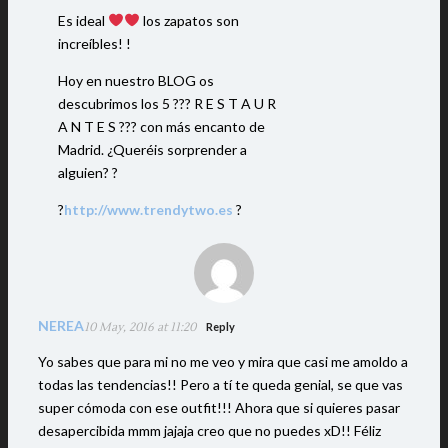
Es ideal
los zapatos son
increíbles! !
Hoy en nuestro BLOG os
descubrimos los 5 ??? R E S T A U R
A N T E S ??? con más encanto de
Madrid. ¿Queréis sorprender a
alguien? ?
?
http://www.trendytwo.es
?
NEREA
10 May, 2016 at 11:20
Reply
Yo sabes que para mi no me veo y mira que casi me amoldo a
todas las tendencias!! Pero a tí te queda genial, se que vas
super cómoda con ese outfit!!! Ahora que si quieres pasar
desapercibida mmm jajaja creo que no puedes xD!! Féliz