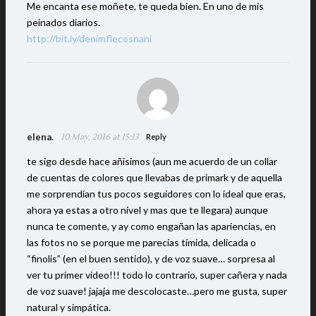
Me encanta ese moñete, te queda bien. En uno de mis
peinados diarios.
http://bit.ly/denimflecosnani
elena.
10 May, 2016 at 15:13
Reply
te sigo desde hace añisimos (aun me acuerdo de un collar
de cuentas de colores que llevabas de primark y de aquella
me sorprendían tus pocos seguidores con lo ideal que eras,
ahora ya estas a otro nivel y mas que te llegara) aunque
nunca te comente, y ay como engañan las apariencias, en
las fotos no se porque me parecías tímida, delicada o
“finolis” (en el buen sentido), y de voz suave… sorpresa al
ver tu primer video!!! todo lo contrario, super cañera y nada
de voz suave! jajaja me descolocaste…pero me gusta, super
natural y simpática.