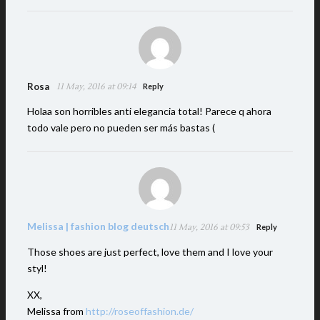
Rosa
11 May, 2016 at 09:14
Reply
Holaa son horribles anti elegancia total! Parece q ahora
todo vale pero no pueden ser más bastas (
Melissa | fashion blog deutsch
11 May, 2016 at 09:53
Reply
Those shoes are just perfect, love them and I love your
styl!
XX,
Melissa from
http://roseoffashion.de/