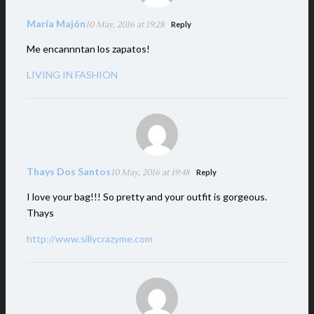
María Majón
10 May, 2016 at 19:28
Reply
Me encannntan los zapatos!
LIVING IN FASHION
Thays Dos Santos
10 May, 2016 at 19:48
Reply
I love your bag!!! So pretty and your outfit is gorgeous.
Thays
http://www.sillycrazyme.com