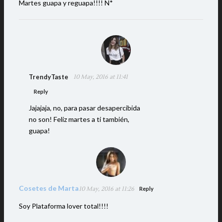
Martes guapa y reguapa!!!! N*
TrendyTaste
10 May, 2016 at 11:41
Reply
Jajajaja, no, para pasar desapercibida
no son! Feliz martes a ti también,
guapa!
Cosetes de Marta
10 May, 2016 at 11:26
Reply
Soy Plataforma lover total!!!!