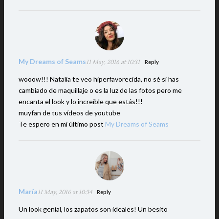
My Dreams of Seams
11 May, 2016 at 10:31
Reply
wooow!!! Natalia te veo hiperfavorecida, no sé si has
cambiado de maquillaje o es la luz de las fotos pero me
encanta el look y lo increíble que estás!!!
muyfan de tus vídeos de youtube
Te espero en mi último post
My Dreams of Seams
María
11 May, 2016 at 10:34
Reply
Un look genial, los zapatos son ideales! Un besito