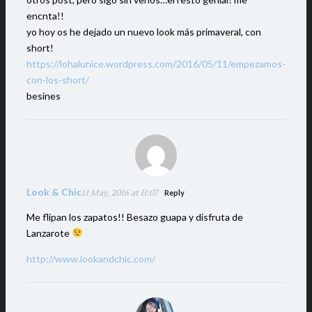
encnta!!
yo hoy os he dejado un nuevo look más primaveral, con
short!
https://lohalunice.wordpress.com/2016/05/11/empezamos-
con-los-short/
besines
Look & Chic
11 May, 2016 at 11:07
Reply
Me flipan los zapatos!! Besazo guapa y disfruta de
Lanzarote
http://www.lookandchic.com/