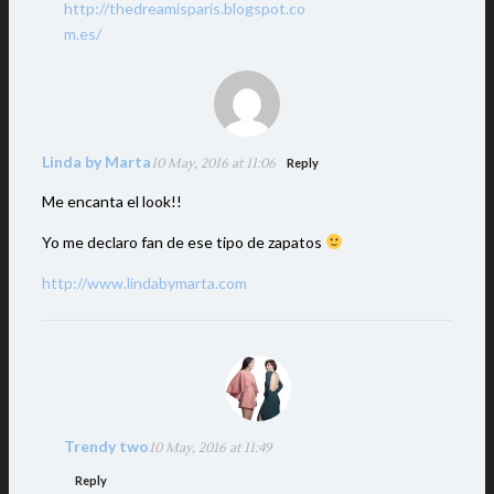
http://thedreamisparis.blogspot.co
m.es/
Linda by Marta
10 May, 2016 at 11:06
Reply
Me encanta el look!!
Yo me declaro fan de ese tipo de zapatos
http://www.lindabymarta.com
Trendy two
10 May, 2016 at 11:49
Reply