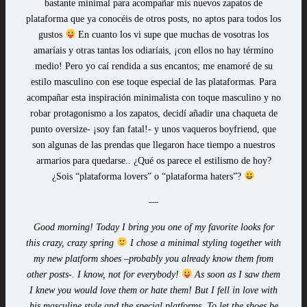
bastante minimal para acompañar mis nuevos zapatos de
plataforma que ya conocéis de otros posts, no aptos para todos los
gustos
En cuanto los vi supe que muchas de vosotras los
amaríais y otras tantas los odiaríais, ¡con ellos no hay término
medio! Pero yo caí rendida a sus encantos; me enamoré de su
estilo masculino con ese toque especial de las plataformas. Para
acompañar esta inspiración minimalista con toque masculino y no
robar protagonismo a los zapatos, decidí añadir una chaqueta de
punto oversize- ¡soy fan fatal!- y unos vaqueros boyfriend, que
son algunas de las prendas que llegaron hace tiempo a nuestros
armarios para quedarse.. ¿Qué os parece el estilismo de hoy?
¿Sois “plataforma lovers” o “plataforma haters”?
—
Good morning! Today I bring you one of my favorite looks for
this crazy, crazy spring
I chose a minimal styling together with
my new platform shoes –probably you already know them from
other posts-. I know, not for everybody!
As soon as I saw them
I knew you would love them or hate them! But I fell in love with
his masculine style and the special platforms. To let the shoes be