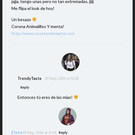
jajja, tengo unas pero no tan extremadas, jijij
Me flipa el look de hoy!
Un besazo
Corona Animalillos Y menta!
http://www.cosetesdemarta.com
TrendyTaste
10 May, 2016 at 12:28
Reply
Entonces tú eres de las mías!
Elena
10 May, 2016 at 11:34
Reply