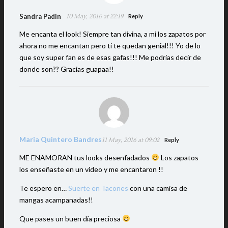
Sandra Padin
10 May, 2016 at 22:19
Reply
Me encanta el look! Siempre tan divina, a mi los zapatos por
ahora no me encantan pero ti te quedan genial!!! Yo de lo
que soy super fan es de esas gafas!!! Me podrias decir de
donde son?? Gracias guapaa!!
Maria Quintero Bandres
11 May, 2016 at 09:02
Reply
ME ENAMORAN tus looks desenfadados
Los zapatos
los enseñaste en un video y me encantaron !!
Te espero en…
Suerte en Tacones
con una camisa de
mangas acampanadas!!
Que pases un buen día preciosa