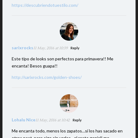
https://descubriendotuestilo.com/
sarixrocks
11 May, 2016 at 10:39
Reply
Este tipo de looks son perfectos para primavera!! Me
encanta! Besos guapa!!
http://sarixrocks.com/golden-shoes/
Lohalu Nice
11 May, 2016 at 10:42
Reply
Me encanta todo, menos los zapatos…sí los has sacado en
otros post, pero sigo sin verlos…el resto genial! me