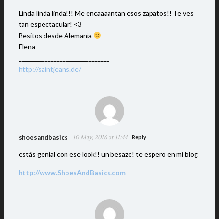
Linda linda linda!!! Me encaaaantan esos zapatos!! Te ves
tan espectacular! <3
Besitos desde Alemania
Elena
_______________________________
http://saintjeans.de/
shoesandbasics
10 May, 2016 at 11:44
Reply
estás genial con ese look!! un besazo! te espero en mi blog
http://www.ShoesAndBasics.com